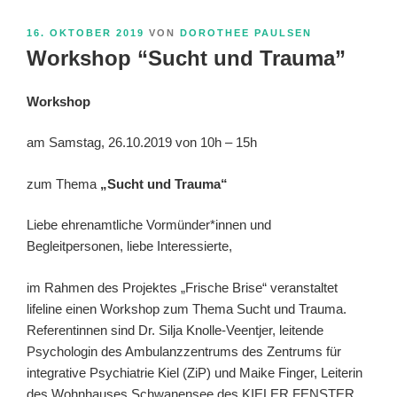
VERÖFFENTLICHT
16. OKTOBER 2019
VON
DOROTHEE PAULSEN
AM
Workshop “Sucht und Trauma”
Workshop
am Samstag, 26.10.2019 von 10h – 15h
zum Thema
„Sucht und Trauma“
Liebe ehrenamtliche Vormünder*innen und
Begleitpersonen, liebe Interessierte,
im Rahmen des Projektes „Frische Brise“ veranstaltet
lifeline einen Workshop zum Thema Sucht und Trauma.
Referentinnen sind Dr. Silja Knolle-Veentjer, leitende
Psychologin des Ambulanzzentrums des Zentrums für
integrative Psychiatrie Kiel (ZiP) und Maike Finger, Leiterin
des Wohnhauses Schwanensee des KIELER FENSTER.