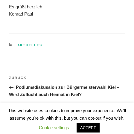
Es grüßt herzlich
Konrad Paul
KATEGORIEN
AKTUELLES
Beitragsnavigation
Vorheriger
ZURÜCK
Beitrag
Podiumsdiskussion zur Bürgermeisterwahl Kiel –
Wird Zuflucht auch Heimat in Kiel?
Nächster
WEITER
This website uses cookies to improve your experience. We'll
Beitrag
Stellungnahme zum Integrations- und
assume you're ok with this, but you can opt-out if you wish.
Teilhabegesetzesentwurf
Cookie settings
ACCEPT