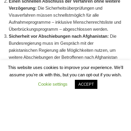
Einen schnellen Abschluss der Verfahren ohne weitere
Verzögerung:
Die Sicherheitsüberprüfungen und
Visaverfahren müssen schnellstmöglich für alle
Aufnahmeprogramme – inklusive Menschenrechtsliste und
Überbrückungsprogramm – abgeschlossen werden.
Sicherheit vor Abschiebungen nach Afghanistan:
Die
Bundesregierung muss im Gespräch mit der
pakistanischen Regierung alle Möglichkeiten nutzen, um
weitere Abschiebungen der Betroffenen nach Afghanistan
zu verhindern und eine sichere Unterbringung bis zum
This website uses cookies to improve your experience. We'll
Abschluss der Verfahren zu gewährleisten.
assume you're ok with this, but you can opt-out if you wish.
Cookie settings
ACCEPT
Den ganzen offenen Brief, den unter anderem Kabul
Luftbrücke, PRO ASYL, Terre des Hommes, Amnesty
International, Der Paritätische Gesamtverband, Human
Rights Watch und Brot für die Welt unterschrieben haben,
finden Sie
hier
im Wortlaut:
Offener-Brief-Aufnahmen-Afghanistan-Menschenrechte-