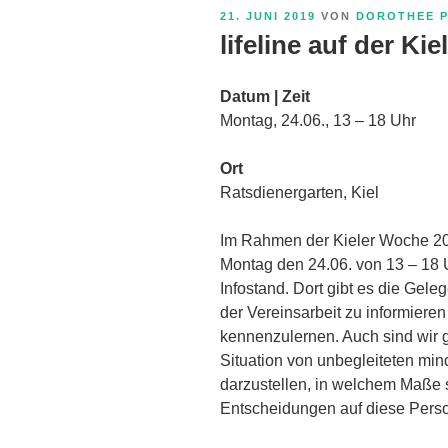
VERÖFFENTLICHT
21. JUNI 2019
VON
DOROTHEE 
AM
lifeline auf der Ki
Datum | Zeit
Montag, 24.06., 13 – 18 Uhr
Ort
Ratsdienergarten, Kiel
Im Rahmen der Kieler Woche 201
Montag den 24.06. von 13 – 18 
Infostand. Dort gibt es die Gele
der Vereinsarbeit zu informiere
kennenzulernen. Auch sind wir g
Situation von unbegleiteten min
darzustellen, in welchem Maße s
Entscheidungen auf diese Pers