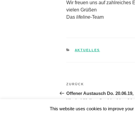
Wir freuen uns auf zahlreiches 
vielen Grüßen
Das
lifeline
-Team
KATEGORIEN
AKTUELLES
Beitragsnavigation
ZURÜCK
Vorheriger
Beitrag
Offener Austausch Do. 20.06.19,
Uhr bei lifeline, Sophienblatt 64a
This website uses cookies to improve your e