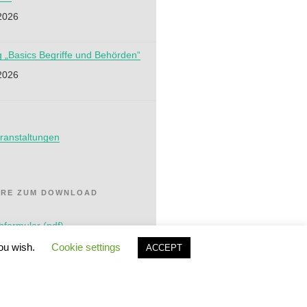
2026
g „Basics Begriffe und Behörden“
2026
ranstaltungen
RE ZUM DOWNLOAD
formular (pdf)
you wish.
Cookie settings
ACCEPT
serklärung (pdf)
-/Förderformular (pdf)