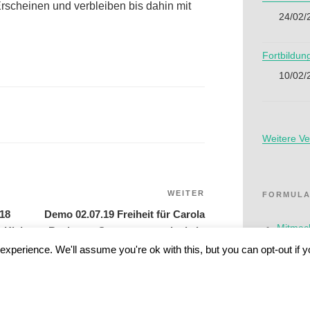
Erscheinen und verbleiben bis dahin mit
24/02/
Fortbildun
10/02/
Weitere Ve
WEITER
Nächster
FORMULA
Beitrag
 18
Demo 02.07.19 Freiheit für Carola
Mitmach
, Kiel
Rackete – Seenotrettung ist kein
Verbrechen
xperience. We'll assume you're ok with this, but you can opt-out if 
Beitritt
Spenden