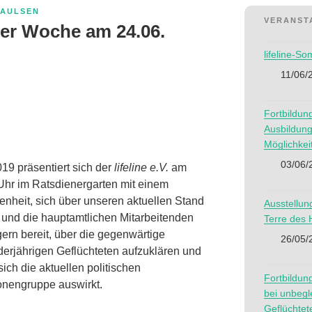
PAULSEN
VERANST
eler Woche am 24.06.
lifeline-S
11/06/
Fortbildun
Ausbildung
Möglichkei
03/06/
9 präsentiert sich der
lifeline e.V.
am
Uhr im Ratsdienergarten mit einem
genheit, sich über unseren aktuellen Stand
Ausstellun
n und die hauptamtlichen Mitarbeitenden
Terre des
ern bereit, über die gegenwärtige
26/05/
derjährigen Geflüchteten aufzuklären und
ich die aktuellen politischen
Fortbildun
onengruppe auswirkt.
bei unbegl
Geflüchtet