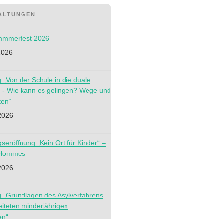
ALTUNGEN
ommmerfest 2026
2026
g „Von der Schule in die duale
 - Wie kann es gelingen? Wege und
ten“
2026
gseröffnung „Kein Ort für Kinder“ –
 Hommes
2026
g „Grundlagen des Asylverfahrens
eiteten minderjährigen
en“