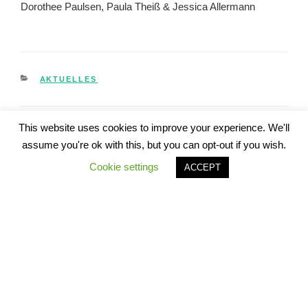
Dorothee Paulsen, Paula Theiß & Jessica Allermann
KATEGORIEN
AKTUELLES
This website uses cookies to improve your experience. We'll
assume you're ok with this, but you can opt-out if you wish.
Beitragsnavigation
Vorheriger
ZURÜCK
Cookie settings
ACCEPT
Beitrag
Zum Internationalen Tag der Familie am 15.05. – Das
Recht auf Familie für alle!
Nächster
WEITER
Beitrag
Fortbildung „Identitätsklärung von unbegleiteten
minderjährigen und jungen volljährigen Geflüchteten“