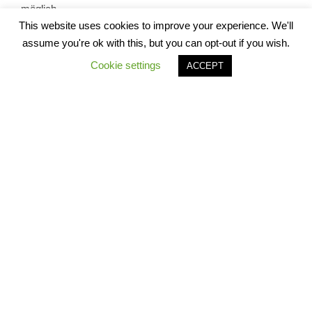
möglich.
This website uses cookies to improve your experience. We'll
assume you're ok with this, but you can opt-out if you wish.
Hintergrund:
Cookie settings
ACCEPT
Anfang November 2019
erklärte der Sprecher der A-Länder
der Innenminister_innenkonferenz, Niedersachsens
Innenminister Boris Pistorius
, nach einer Griechenland-
Reise, er wolle unter seinen Amtskolleg_innen in den
Bundesländern und bei Bundesinnenminister Horst
Seehofer dafür werben, etwa über mögliche
Sonderkontingente, unbegleitete Kinder und Jugendlichen
von den griechischen Inseln in Deutschland aufzunehmen.
Konkret will Pistorius
bis zu 200 Kinder und Jugendliche
nach Niedersachsen holen
. Frankreich hat die Aufnahme
von 400 Personen zugesagt. Dies ist eine unangemessen
geringe Zahl, aber mehr als nichts. Nach Medienberichten
hat Bundesinnenminister Seehofer eine Aufnahme von
geflüchteten Kindern komplett abgelehnt.