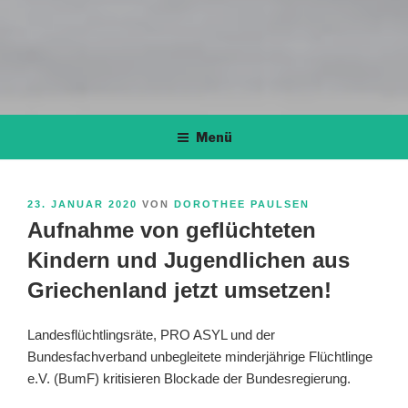
Menü
VERÖFFENTLICHT
23. JANUAR 2020
VON
DOROTHEE PAULSEN
AM
Aufnahme von geflüchteten
Kindern und Jugendlichen aus
Griechenland jetzt umsetzen!
Landesflüchtlingsräte, PRO ASYL und der
Bundesfachverband unbegleitete minderjährige Flüchtlinge
e.V. (BumF) kritisieren Blockade der Bundesregierung.