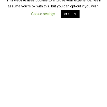
This website uses cookies to improve your experience. We'll
assume you're ok with this, but you can opt-out if you wish.
Fortbildung „Von der Schule in die duale Ausbildung -
Cookie settings
ACCEPT
Wie kann es gelingen? Wege und Möglichkeiten“
03/06/2026
Ausstellungseröffnung „Kein Ort für Kinder“ – Terre des
Hommes
26/05/2026
Fortbildung „Grundlagen des Asylverfahrens bei
unbegleiteten minderjährigen Geflüchteten“
24/02/2026
Fortbildung „Basics Begriffe und Behörden“
10/02/2026