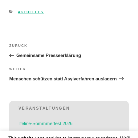
KATEGORIEN
AKTUELLES
Beitragsnavigation
Vorheriger
ZURÜCK
Beitrag
Gemeinsame Presseerklärung
Nächster
WEITER
Beitrag
Menschen schützen statt Asylverfahren auslagern
VERANSTALTUNGEN
lifeline-Sommmerfest 2026
11/06/2026