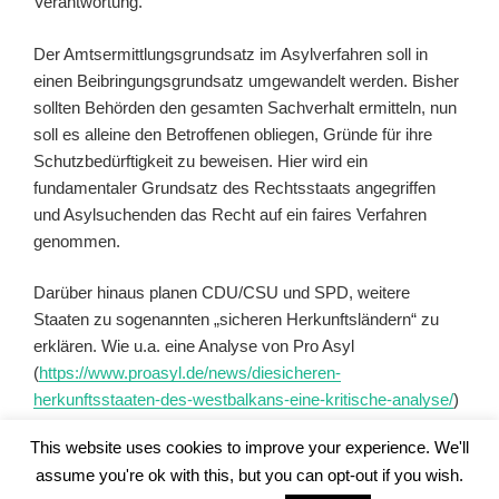
Verantwortung.
Der Amtsermittlungsgrundsatz im Asylverfahren soll in
einen Beibringungsgrundsatz umgewandelt werden. Bisher
sollten Behörden den gesamten Sachverhalt ermitteln, nun
soll es alleine den Betroffenen obliegen, Gründe für ihre
Schutzbedürftigkeit zu beweisen. Hier wird ein
fundamentaler Grundsatz des Rechtsstaats angegriffen
und Asylsuchenden das Recht auf ein faires Verfahren
genommen.
Darüber hinaus planen CDU/CSU und SPD, weitere
Staaten zu sogenannten „sicheren Herkunftsländern“ zu
erklären. Wie u.a. eine Analyse von Pro Asyl
(
https://www.proasyl.de/news/diesicheren-
herkunftsstaaten-des-westbalkans-eine-kritische-analyse/
)
zeigt, ist die Einstufung der bisher als „sicher“ geltenden
This website uses cookies to improve your experience. We'll
Länder nicht mit der tatsächlichen menschenrechtlichen
assume you're ok with this, but you can opt-out if you wish.
Lage in diesen Staaten vereinbar und widerspricht