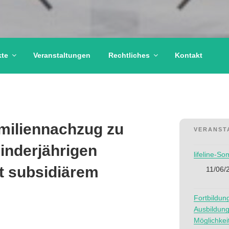
kte
Veranstaltungen
Rechtliches
Kontakt
miliennachzug zu
VERANST
inderjährigen
lifeline-S
t subsidiärem
11/06/
Fortbildun
Ausbildung
Möglichkei