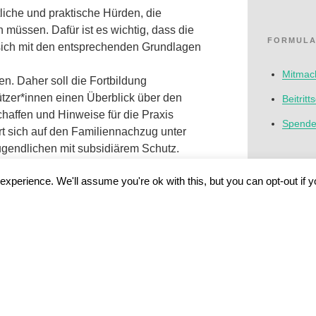
liche und praktische Hürden, die
üssen. Dafür ist es wichtig, dass die
FORMULA
ich mit den entsprechenden Grundlagen
Mitmach
n. Daher soll die Fortbildung
ützer*innen einen Überblick über den
Beitritt
haffen und Hinweise für die Praxis
Spenden
rt sich auf den Familiennachzug unter
ugendlichen mit subsidiärem Schutz.
xperience. We'll assume you're ok with this, but you can opt-out if 
NEWS | P
ortbildung thematisiert:
»Wenn 
ennachzug beantragen?
Schutz
 können nachgezogen werden?
ig & wie läuft das Verfahren ab?
nicht 
nötigt?
3. AUGUST
18:30 Uhr