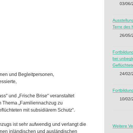
03/06/
Ausstellun
Terre des
26/05/
Fortbildun
bei unbegl
Geflüchtet
24/02/
nen und Begleitpersonen,
essierte,
Fortbildun
“ und „Frische Brise“ veranstaltet
10/02/
zum Thema „Familiennachzug zu
flüchteten mit subsidiärem Schutz“.
zugs ist sehr aufwendig und verlangt die
Weitere Ve
nen inländischen und ausländischen