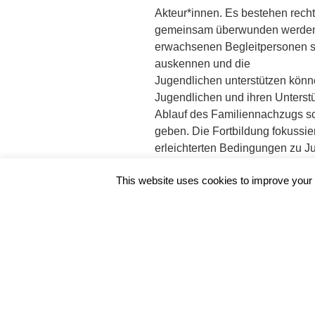
Akteur*innen. Es bestehen recht
gemeinsam überwunden werden m
erwachsenen Begleitpersonen s
auskennen und die
Jugendlichen unterstützen könne
Jugendlichen und ihren Unterst
Ablauf des Familiennachzugs sc
geben. Die Fortbildung fokussie
erleichterten Bedingungen zu J
This website uses cookies to improve your e
Folgende Fragen werden in der F
– Wer kann wann einen Famili
– Welche Familienangehörigen
– Welche Behörden sind zuständ
– Welche Dokumente werden be
Wann? 30.07.2024 von 16:30 – 