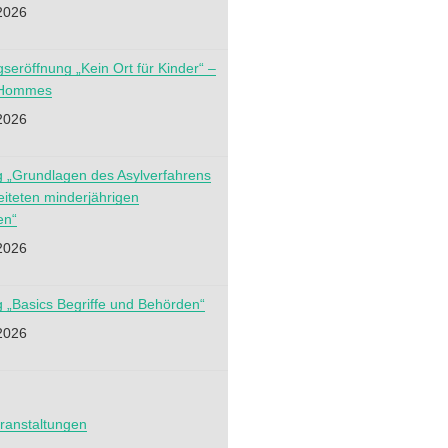
2026
gseröffnung „Kein Ort für Kinder“ –
 Hommes
2026
g „Grundlagen des Asylverfahrens
eiteten minderjährigen
en“
2026
g „Basics Begriffe und Behörden“
2026
ranstaltungen