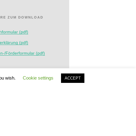
RE ZUM DOWNLOAD
formular (pdf)
serklärung (pdf)
-/Förderformular (pdf)
you wish.
Cookie settings
RO ASYL
ACCEPT
man weiß, dass einem
 zusteht, dann darf man
aufgeben«
 2026