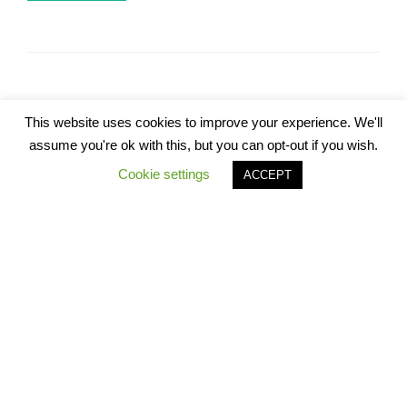
This website uses cookies to improve your experience. We'll
assume you're ok with this, but you can opt-out if you wish.
Beitragsnavigation
Vorheriger
ZURÜCK
Cookie settings
ACCEPT
Beitrag
lifeline-Sommmerfest 2026
Nächster
WEITER
Beitrag
Fortbildung „Von der Schule in die duale Ausbildung –
Wie kann es gelingen? Wege und Möglichkeiten“
VERANSTALTUNGEN