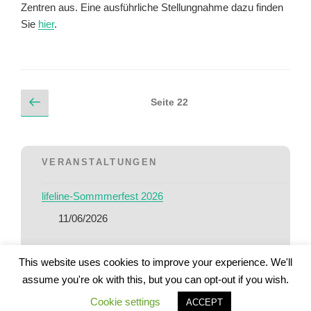
Zentren aus. Eine ausführliche Stellungnahme dazu finden
Sie
hier
.
Beitragsnavigation
Vorherige
Seite
22
Seite
VERANSTALTUNGEN
lifeline-Sommmerfest 2026
11/06/2026
Fortbildung „Von der Schule in die duale Ausbildung -
This website uses cookies to improve your experience. We'll
Wie kann es gelingen? Wege und Möglichkeiten“
assume you're ok with this, but you can opt-out if you wish.
03/06/2026
Cookie settings
ACCEPT